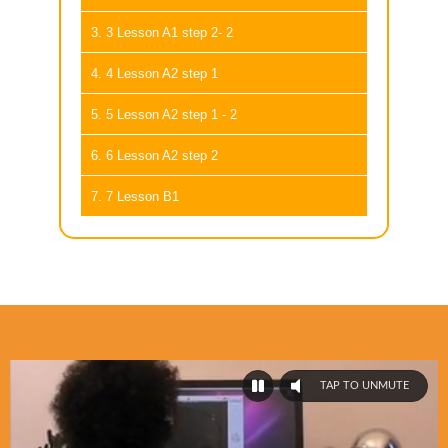
3. 3 Lesson A1 step 2- 2
4. 4 Lesson A2 step 1
5. 5 Lesson A2 step 1 - 2
6. 6 Lesson A2 step 2
7. 7 Lesson B1
TAP TO UNMUTE