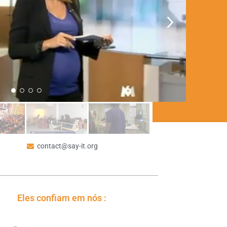
contact@say-it.org
Eles confiam em nós :