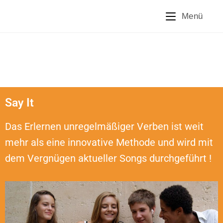
Menü
Say It
Das Erlernen unregelmäßiger Verben ist weit
mehr als eine innovative Methode und wird mit
dem Vergnügen aktueller Songs durchgeführt !